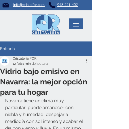
info@crista
lfor.com
948 221 402
Entrada
Cristalería FOR
12 feb
1 min de lectura
Vidrio bajo emisivo en
Navarra: la mejor opción
para tu hogar
Navarra tiene un clima muy 
particular: puede amanecer con 
niebla y humedad, despejar a 
mediodía con sol intenso y acabar el 
día con viento y lluvia. En un mismo 