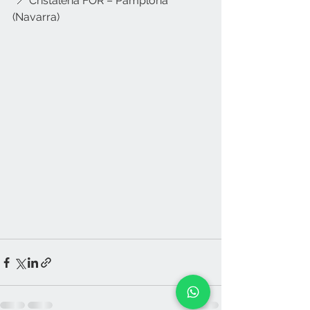
 📍 Cristalería FOR – Pamplona 
(Navarra)